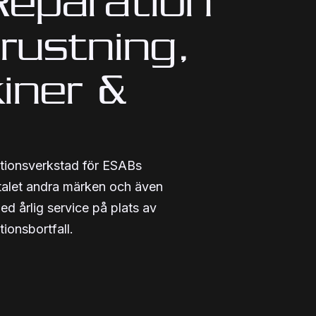
Reparation
rustning,
iner &
ationsverkstad för ESABs
ertalet andra märken och även
ed årlig service på plats av
ionsbortfall.