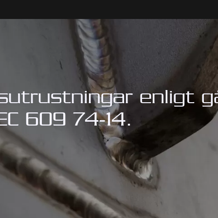
tsutrustningar enligt g
EC 609 74-14.