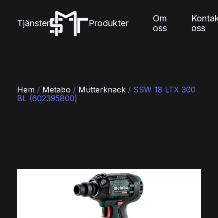
Skip
to
Om
Konta
content
Tjänster
Produkter
oss
oss
Hem
/
Metabo
/
Mutterknack
/ SSW 18 LTX 300
BL (602395800)