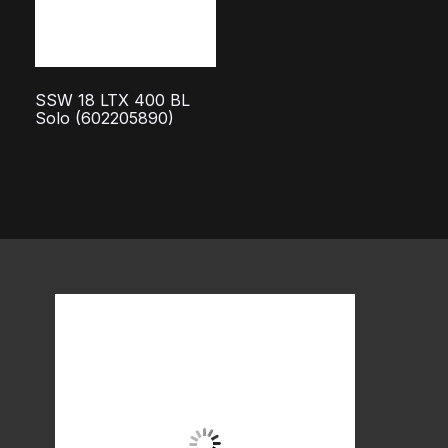
Leveransomfattning
Bälteskrok
SSW 18 LTX 400 BL
2 LiHD-batteripaket (18 V/4,0 Ah)
Solo (602205890)
Laddare ASC 55 ”AIR COOLED”
Plastlåda