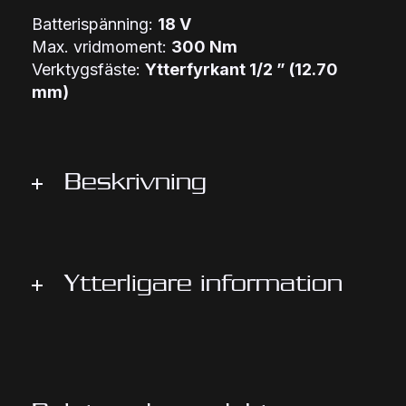
Batterispänning:
18 V
Max. vridmoment:
300 Nm
Verktygsfäste:
Ytterfyrkant 1/2 ” (12.70
mm)
Beskrivning
Faktablad (PDF)
Ytterligare information
Kompakt batteridriven slagskruvdragare med
1/2″ utv. fyrkant och 300 Nm
Unik kolborstfri motor från Metabo för snabbt
arbetsresultat och maximal effektivitet vid alla
Fabrikat
Metabo
arbetsuppgifter
Automatic Power Shift (APS) underlättar
arbete med självborrande skruvning: